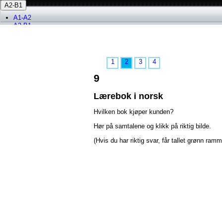
A2-B1
A1-A2
A2-B1
B1-B2
1
2
3
4
9
Lærebok i norsk
Hvilken bok kjøper kunden?
Hør på samtalene og klikk på riktig bilde.
(Hvis du har riktig svar, får tallet grønn ramm