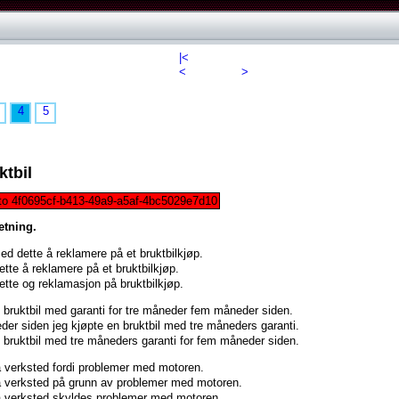
|<
<
>
4
5
ktbil
to 4f0695cf-b413-49a9-a5af-4bc5029e7d10
setning.
d dette å reklamere på et bruktbilkjøp.
ette å reklamere på et bruktbilkjøp.
ette og reklamasjon på bruktbilkjøp.
 bruktbil med garanti for tre måneder fem måneder siden.
er siden jeg kjøpte en bruktbil med tre måneders garanti.
 bruktbil med tre måneders garanti for fem måneder siden.
å verksted fordi problemer med motoren.
å verksted på grunn av problemer med motoren.
å verksted skyldes problemer med motoren.