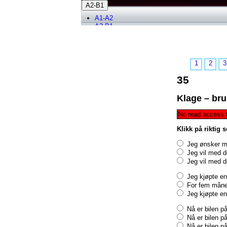
A2-B1
A1-A2
A2-B1
B1-B2
1
2
3
35
Klage – bru
No read access 
Klikk på riktig 
Jeg ønsker me
Jeg vil med d
Jeg vil med d
Jeg kjøpte en
For fem måned
Jeg kjøpte en
Nå er bilen p
Nå er bilen p
Nå er bilen p